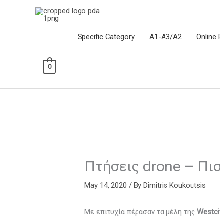
Skip
to
content
Specific Category
Α1-Α3/Α2
Online 
0
Πτήσεις drone – Πισ
May 14, 2020
/ By
Dimitris Koukoutsis
Με επιτυχία πέρασαν τα μέλη της
Westci