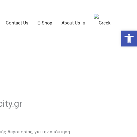
Contact Us
E-Shop
About Us
Open 
ity.gr
κής Αεροπορίας, για την απόκτηση