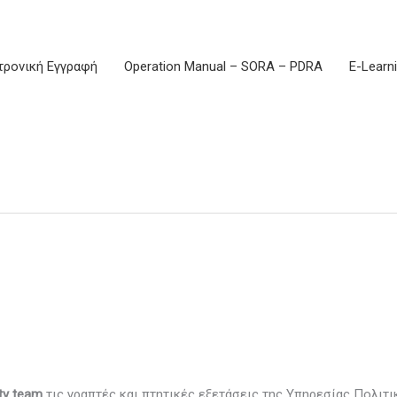
τρονική Εγγραφή
Operation Manual – SORA – PDRA
E-Learn
ty team
τις γραπτές και πτητικές εξετάσεις της Υπηρεσίας Πολιτι