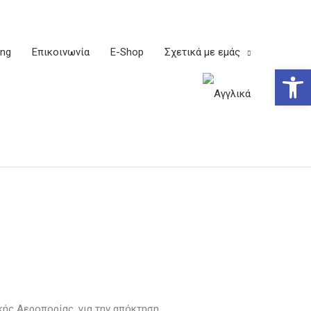
ing
Επικοινωνία
E-Shop
Σχετικά με εμάς
Ανοίξτε
κής Αεροπορίας, για την απόκτηση