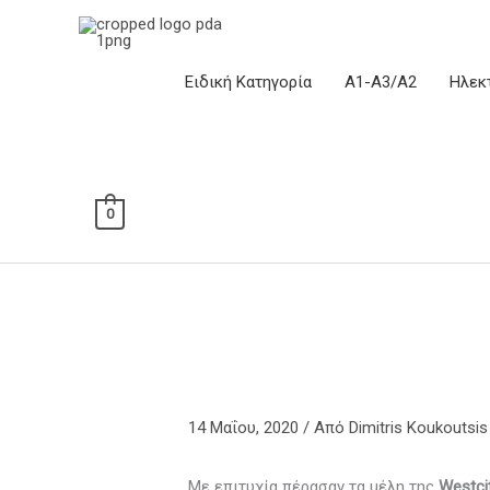
Μετάβαση
στο
περιεχόμενο
Ειδική Κατηγορία
Α1-Α3/Α2
Ηλεκ
0
14 Μαΐου, 2020
/ Από
Dimitris Koukoutsis
Με επιτυχία πέρασαν τα μέλη της
Westci