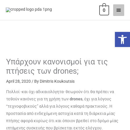
Skip
Main
0
to
content
Menu
Open 
Υπάρχουν κανονισμοί για τις
πτήσεις των drones;
April 28, 2020
/ By
Dimitris Koukoutsis
Πολλοί -και όχι αδικαιολόγητα- θεωρούν ότι θα πρέπει να
τεθούν κανόνες για τη χρήση των
drones
, όχι για λόγους
“τεχνοφοβικούς” αλλά για λόγους καθαρά πρακτικούς. Η
προστασία από ενδεχόμενη αστοχία κατά τη διάρκεια μίας
πτήσης αφορά κυρίως ότι και όποιον βρεθεί στο δρόμο μίας
ιπτάμενης συσκευής που βρίσκεται εκτός ελέγχου.