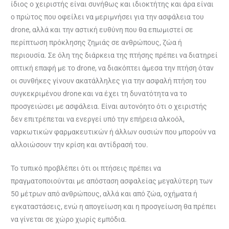
ίδιος ο χειριστής είναι συνήθως και ιδιοκτήτης και άρα είναι
ο πρώτος που οφείλει να μεριμνήσει για την ασφάλεια του
drone, αλλά και την αστική ευθύνη που θα επωμιστεί σε
περίπτωση πρόκλησης ζημιάς σε ανθρώπους, ζώα ή
περιουσία. Σε όλη της διάρκεια της πτήσης πρέπει να διατηρεί
οπτική επαφή με το drone, να διακόπτει άμεσα την πτήση όταν
οι συνθήκες γίνουν ακατάλληλες για την ασφαλή πτήση του
συγκεκριμένου drone και να έχει τη δυνατότητα να το
προσγειώσει με ασφάλεια. Είναι αυτονόητο ότι ο χειριστής
δεν επιτρέπεται να ενεργεί υπό την επήρεια αλκοόλ,
ναρκωτικών φαρμακευτικών ή άλλων ουσιών που μπορούν να
αλλοιώσουν την κρίση και αντίδρασή του.
Το τυπικό προβλέπει ότι οι πτήσεις πρέπει να
πραγματοποιούνται με απόσταση ασφαλείας μεγαλύτερη των
50 μέτρων από ανθρώπους, αλλά και από ζώα, οχήματα ή
εγκαταστάσεις, ενώ η απογείωση και η προσγείωση θα πρέπει
να γίνεται σε χώρο χωρίς εμπόδια.