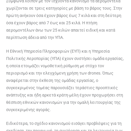
Σύμφωνα λοιπόν με τον ισχύοντα κανονισμό τα αερομοντέλα
χωρίζονται σε τρεις κατηγορίες με βάση το βάρος τους. Στην
πρώτη ανήκουν όσα έχουν βάρος έως 7 κιλά και στη δεύτερη
όσα έχουν βάρος από 7 έως και 25 κιλά. Η πτήση
αερομοντέλων άνω των 25 κιλών απαιτεί ειδική και κατά
περίπτωση άδεια από την ΥΠΑ.
Η Εθνική Υπηρεσία Πληροφοριών (ΕΥΠ) και η Υπηρεσία
Πολιτικής Αεροπορίας (ΥΠΑ) έχουν συστήσει ομάδα εργασίας,
η οποία ετοιμάζει νομοθετική ρύθμιση με στόχο τον
περιορισμό και την ελεγχόμενη χρήση των drones. Όπως
αναφέρεται στην έκθεση της ομάδας εργασίας, ο
συγκεκριμένος τομέας παρουσιάζει τεράστιες προοπτικές
ανάπτυξης και ήδη αρκετά κράτη-μέλη έχουν προχωρήσει στη
θέσπιση εθνικών κανονισμών για την ομαλή λειτουργίας της
συγκεκριμένης αγοράς.
Ειδικότερα, το σχέδιο κανονισμού εισάγει προβλέψεις για τη
σχεδίαση, την παραγωγή, τη συντήρηση και τη λειτουργία των