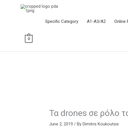
Skip
to
content
Specific Category
Α1-Α3/Α2
Online 
0
Τα drones σε ρόλο 
June 2, 2019
/ By
Dimitris Koukoutsis