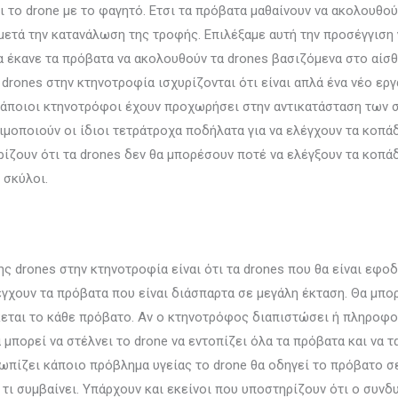
 το drone με το φαγητό. Ετσι τα πρόβατα μαθαίνουν να ακολουθούν
 μετά την κατανάλωση της τροφής. Επιλέξαμε αυτή την προσέγγιση 
θα έκανε τα πρόβατα να ακολουθούν τα drones βασιζόμενα στο αίσ
 drones στην κτηνοτροφία ισχυρίζονται ότι είναι απλά ένα νέο εργ
άποιοι κτηνοτρόφοι έχουν προχωρήσει στην αντικατάσταση των σ
μοποιούν οι ίδιοι τετράτροχα ποδήλατα για να ελέγχουν τα κοπάδι
ίζουν ότι τα drones δεν θα μπορέσουν ποτέ να ελέγξουν τα κοπά
 σκύλοι.
 drones στην κτηνοτροφία είναι ότι τα drones που θα είναι εφοδ
γχουν τα πρόβατα που είναι διάσπαρτα σε μεγάλη έκταση. Θα μπο
κεται το κάθε πρόβατο. Αν ο κτηνοτρόφος διαπιστώσει ή πληροφορ
μπορεί να στέλνει το drone να εντοπίζει όλα τα πρόβατα και να τ
πίζει κάποιο πρόβλημα υγείας το drone θα οδηγεί το πρόβατο σε
 τι συμβαίνει. Υπάρχουν και εκείνοι που υποστηρίζουν ότι ο συν