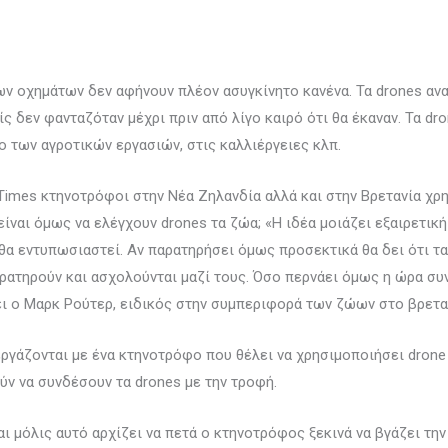
ν οχημάτων δεν αφήνουν πλέον ασυγκίνητο κανένα. Τα drones αν
ς δεν φανταζόταν μέχρι πριν από λίγο καιρό ότι θα έκαναν. Τα dr
 των αγροτικών εργασιών, στις καλλιέργειες κλπ.
imes κτηνοτρόφοι στην Νέα Ζηλανδία αλλά και στην Βρετανία χρ
αι όμως να ελέγχουν drones τα ζώα; «Η ιδέα μοιάζει εξαιρετική
α εντυπωσιαστεί. Αν παρατηρήσει όμως προσεκτικά θα δει ότι τα
ρατηρούν και ασχολούνται μαζί τους. Όσο περνάει όμως η ώρα συ
ει ο Μαρκ Ρούτερ, ειδικός στην συμπεριφορά των ζώων στο βρετα
ργάζονται με ένα κτηνοτρόφο που θέλει να χρησιμοποιήσει drone 
ν να συνδέσουν τα drones με την τροφή.
ι μόλις αυτό αρχίζει να πετά ο κτηνοτρόφος ξεκινά να βγάζει τ