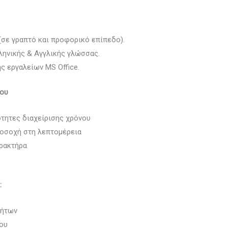
σε γραπτό και προφορικό επίπεδο).
ληνικής & Αγγλικής γλώσσας.
ης εργαλείων MS Office.
νου
ότητες διαχείρισης χρόνου
οσοχή στη λεπτομέρεια
αρακτήρα
:
τήτων
ύου