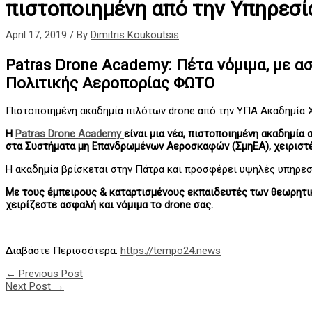
πιστοποιημένη από την Υπηρεσ
April 17, 2019
/ By
Dimitris Koukoutsis
Patras Drone Academy: Πέτα νόμιμα, με α
Πολιτικής Αεροπορίας ΦΩΤΟ
Πιστοποιημένη ακαδημία πιλότων drone από την ΥΠΑ Ακαδημία Χ
H
Patras Drone Academy
είναι μια νέα, πιστοποιημένη ακαδημία
στα Συστήματα μη Επανδρωμένων Αεροσκαφών (ΣμηΕΑ), χειριστέ
Η ακαδημία βρίσκεται στην Πάτρα και προσφέρει υψηλές υπηρεσί
Με τους έμπειρους & καταρτισμένους εκπαιδευτές των θεωρητικ
χειρίζεστε ασφαλή και νόμιμα το drone σας.
Διαβάστε Περισσότερα:
https://tempo24.news
←
Previous Post
Next Post
→