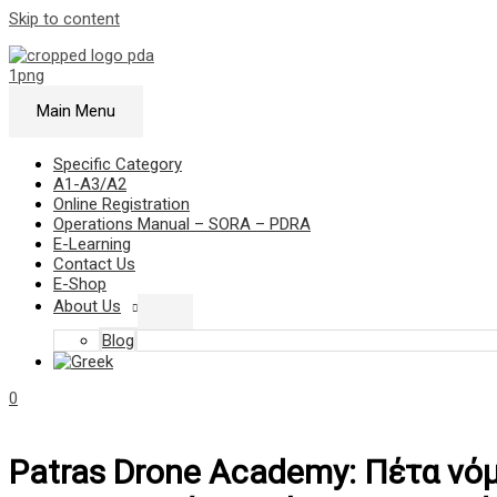
Skip to content
Main Menu
Specific Category
Α1-Α3/Α2
Online Registration
Operations Manual – SORA – PDRA
E-Learning
Contact Us
E-Shop
About Us
Blog
0
Patras Drone Academy: Πέτα νόμ