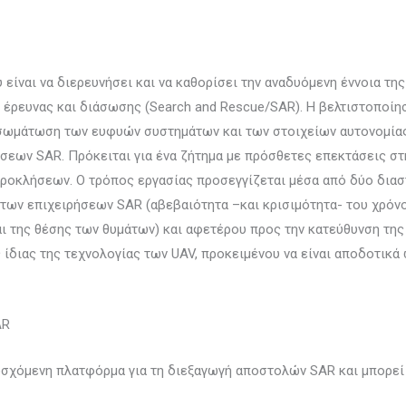
είναι να διερευνήσει και να καθορίσει την αναδυόμενη έννοια τ
έρευνας και διάσωσης (Search and Rescue/SAR). Η βελτιστοποίη
σωμάτωση των ευφυών συστημάτων και των στοιχείων αυτονομίας
ήσεων SAR. Πρόκειται για ένα ζήτημα με πρόσθετες επεκτάσεις σ
προκλήσεων. Ο τρόπος εργασίας προσεγγίζεται μέσα από δύο διασ
ων επιχειρήσεων SAR (αβεβαιότητα –και κρισιμότητα- του χρόνο
ι της θέσης των θυμάτων) και αφετέρου προς την κατεύθυνση τη
 ίδιας της τεχνολογίας των UAV, προκειμένου να είναι αποδοτικ
AR
οσχόμενη πλατφόρμα για τη διεξαγωγή αποστολών SAR και μπορεί 