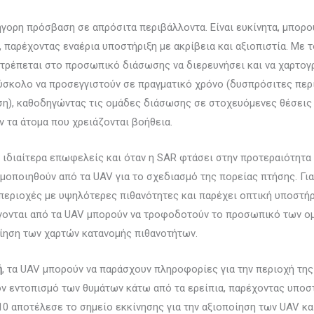
ήγορη πρόσβαση σε απρόσιτα περιβάλλοντα. Είναι ευκίνητα, μπορο
παρέχοντας εναέρια υποστήριξη με ακρίβεια και αξιοπιστία. Με
τρέπεται στο προσωπικό διάσωσης να διερευνήσει και να χαρτογ
δύσκολο να προσεγγιστούν σε πραγματικό χρόνο (δυσπρόσιτες πε
), καθοδηγώντας τις ομάδες διάσωσης σε στοχευόμενες θέσεις κ
 τα άτομα που χρειάζονται βοήθεια.
 ιδιαίτερα επωφελείς και όταν η SAR φτάσει στην προτεραιότητα
οποιηθούν από τα UAV για το σχεδιασμό της πορείας πτήσης. Για
περιοχές με υψηλότερες πιθανότητες και παρέχει οπτική υποστή
έγονται από τα UAV μπορούν να τροφοδοτούν το προσωπικό των ο
οίηση των χαρτών κατανομής πιθανοτήτων.
ή
, τα UAV μπορούν να παράσχουν πληροφορίες για την περιοχή της
ν εντοπισμό των θυμάτων κάτω από τα ερείπια, παρέχοντας υποστ
10 αποτέλεσε το σημείο εκκίνησης για την αξιοποίηση των UAV κα