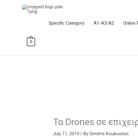
Skip
to
content
Specific Category
Α1-Α3/Α2
Online 
0
Τα Drones σε επιχε
July 11, 2019
/ By
Dimitris Koukoutsis