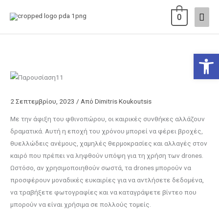
Μετάβαση
Κύρι
0
στο
περιεχόμενο
Μεν
Ανοίξτε
2 Σεπτεμβρίου, 2023
/ Από
Dimitris Koukoutsis
Με την άφιξη του φθινοπώρου, οι καιρικές συνθήκες αλλάζουν
δραματικά. Αυτή η εποχή του χρόνου μπορεί να φέρει βροχές,
θυελλώδεις ανέμους, χαμηλές θερμοκρασίες και αλλαγές στον
καιρό που πρέπει να ληφθούν υπόψη για τη χρήση των drones.
Ωστόσο, αν χρησιμοποιηθούν σωστά, τα drones μπορούν να
προσφέρουν μοναδικές ευκαιρίες για να αντλήσετε δεδομένα,
να τραβήξετε φωτογραφίες και να καταγράψετε βίντεο που
μπορούν να είναι χρήσιμα σε πολλούς τομείς.