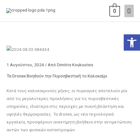
Μετάβαση
Κύρι
0
στο
περιεχόμενο
Μεν
Ανοίξτε
1 Αυγούστου, 2024
/ Από
Dimitris Koukoutsis
Τα Drones Βοηθούν την Πυροσβεστική το Καλοκαίρι
Κατά τους καλοκαιρινούς μήνες, οι πυρκαγιές αποτελούν μία
από τις μεγαλύτερες προκλήσεις για τις πυροσβεστικές
υπηρεσίες, ιδιαίτερα στις περιοχές με πυκνή βλάστηση και
υψηλές θερμοκρασίες. Τα drones, ως νέα τεχνολογικά
εργαλεία, προσφέρουν ανεκτίμητη βοήθεια στην αντιμετώπιση
αυτών των φυσικών καταστροφών.