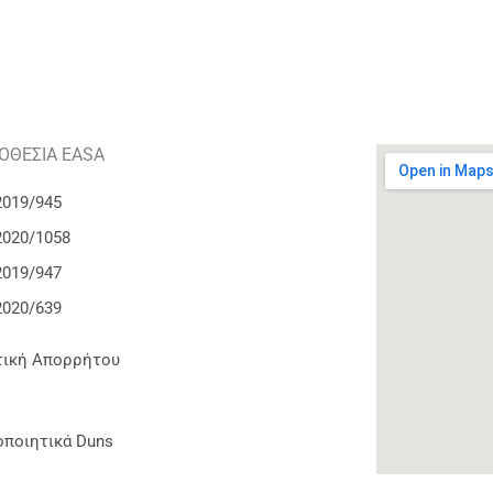
ΘΕΣΙΑ EASA
2019/945
2020/1058
2019/947
2020/639
τική Απορρήτου
οποιητικά Duns