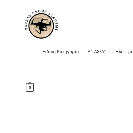
Μετάβαση
στο
περιεχόμενο
Ειδική Κατηγορία
Α1-Α3/Α2
Ηλεκτρο
0