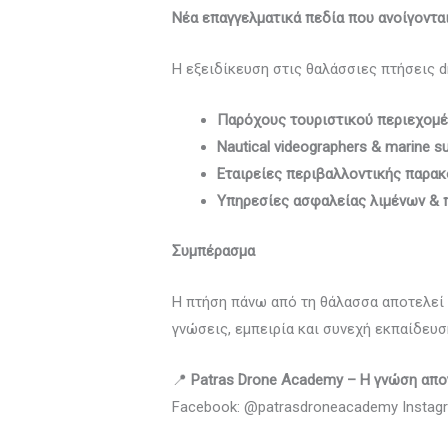
Νέα επαγγελματικά πεδία που ανοίγοντα
Η εξειδίκευση στις θαλάσσιες πτήσεις d
Παρόχους τουριστικού περιεχομ
Nautical videographers & marine s
Εταιρείες περιβαλλοντικής παρα
Υπηρεσίες ασφαλείας λιμένων & 
Συμπέρασμα
Η πτήση πάνω από τη θάλασσα αποτελεί έ
γνώσεις, εμπειρία και συνεχή εκπαίδευσ
📍
Patras Drone Academy – Η γνώση απογ
Facebook: @patrasdroneacademy Instag