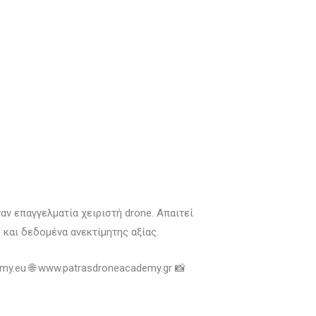
αν επαγγελματία χειριστή drone. Απαιτεί
 και δεδομένα ανεκτίμητης αξίας.
y.eu 🌐 www.patrasdroneacademy.gr 📸