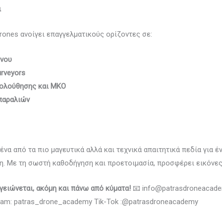
ι
rones ανοίγει επαγγελματικούς ορίζοντες σε:
ένου
urveyors
κολούθησης και ΜΚΟ
παραλιών
να από τα πιο μαγευτικά αλλά και τεχνικά απαιτητικά πεδία για έν
η. Με τη σωστή καθοδήγηση και προετοιμασία, προσφέρει εικόνες
ειώνεται, ακόμη και πάνω από κύματα!
📧 info@patrasdroneacadem
ram: patras_drone_academy Tik-Tok :@patrasdroneacademy