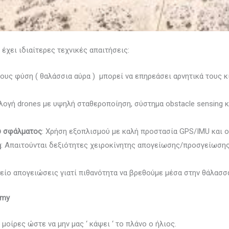
χει ιδιαίτερες τεχνικές απαιτήσεις:
τους φύση ( θαλάσσια αύρα ) μπορεί να επηρεάσει αρνητικά τους κ
.
ιλογή drones με υψηλή σταθεροποίηση, σύστημα obstacle sensing 
ύ σφάλματος
: Χρήση εξοπλισμού με καλή προστασία GPS/IMU και 
η
: Απαιτούνται δεξιότητες χειροκίνητης απογείωσης/προσγείωση
είο απογειώσεις γιατί πιθανότητα να βρεθούμε μέσα στην θάλασσ
emy
μοίρες ώστε να μην μας ‘ κάψει ‘ το πλάνο ο ήλιος.