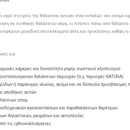
utsis
το υγρό στοιχείο της θάλασσας ανοίγει έναν εντελώς νέο κόσμο ε
φηση σε συνθήκες θαλάσσιου αέρα, οι πτήσεις πάνω από θάλασσα 
προσφέρουν μοναδικά αποτελέσματα άλλα και προκλήσεις καθώς η
κές για:
ρμικές κάμερες και δυνατότητα ρίψης σωστικού εξοπλισμού
ροστατευόμενων θαλάσσιων περιοχών (π.χ. περιοχές NATURA)
λίδων ή παράνομης αλιείας, ακόμα και σε δύσκολα προσβάσιμες 
και αποθήκες αυτών
αλάσσιων σπορ
ενοδοχειακών εγκαταστάσεων και παραθαλάσσιων θερέτρων
ιων θηλαστικών, ρευμάτων και ακτοπλοΐας
από τις ιχθυοκαλλιέργειες