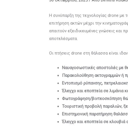
30 Οκτωβρίου, 2025
/ Από
Dimitris Kouko
Η συνύπαρξη της τεχνολογίας drone με 
επιτήρηση ακτών μέχρι την κινηματογρά
απαιτούν εξειδικευμένες γνώσεις και 
αποτελέσματα.
Οι πτήσεις drone στη θάλασσα είναι ιδανι
Ναυαγοσωστικές αποστολές με θε
Παρακολούθηση ακτογραμμών ή π
Εντοπισμό ρύπανσης, πετρελαιοκη
Έλεγχο και εποπτεία σε λιμάνια 
Φωτογράφηση/βιντεοσκόπηση θ
Τουριστική προβολή παραλιών, ξ
Επιστημονική παρατήρηση θαλάσσ
Έλεγχο και εποπτεία σε κλουβιά 