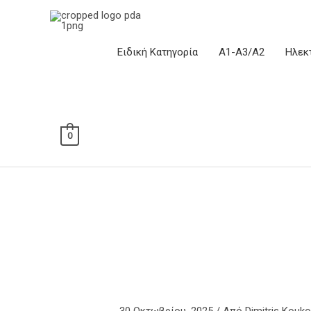
Μετάβαση
στο
περιεχόμενο
Ειδική Κατηγορία
Α1-Α3/Α2
Ηλεκ
0