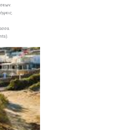
άσεων.
λήψεις.
ασσα.
ts).