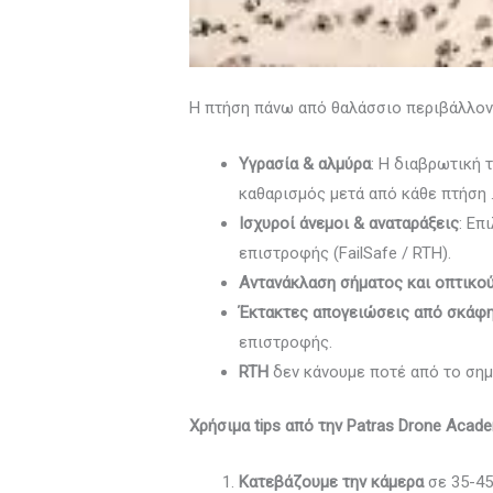
Η πτήση πάνω από θαλάσσιο περιβάλλον έ
Υγρασία & αλμύρα
: Η διαβρωτική 
καθαρισμός μετά από κάθε πτήση 
Ισχυροί άνεμοι & αναταράξεις
: Επ
επιστροφής (FailSafe / RTH).
Αντανάκλαση σήματος και οπτικο
Έκτακτες απογειώσεις από σκάφ
επιστροφής.
RTH
δεν κάνουμε ποτέ από το σημ
Χρήσιμα
tips
από
την
Patras Drone Acad
Κατεβάζουμε την κάμερα
σε 35-45 