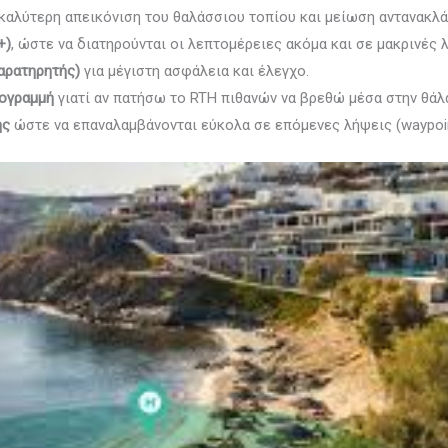
καλύτερη απεικόνιση του θαλάσσιου τοπίου και μείωση αντανακλ
+)
, ώστε να διατηρούνται οι λεπτομέρειες ακόμα και σε μακρινές 
αρατηρητής)
για μέγιστη ασφάλεια και έλεγχο.
τογραμμή
γιατί αν πατήσω το RTH πιθανών να βρεθώ μέσα στην θάλ
ής
ώστε να επαναλαμβάνονται εύκολα σε επόμενες λήψεις (waypoin