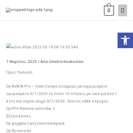
Μετάβαση
Κύρι
0
στο
περιεχόμενο
Μεν
Ανοίξτε
1 Μαρτίου, 2023
/ Από
Dimitris Koukoutsis
Προς Πώληση :
Dji AVATA Pro – View Compo ελαφρώς μεταχειρισμένο
αγορασμένο 9/1/2023 το πολύ 10 πτήσεις με care για ένα 1
έτος και ισχύει μέχρι 8/1/2024 , δεκτός κάθε έλεγχος.
Dji FPV Remote controller 2
Έξτρα έλικες
Dji goggles Carry more backpack
Dji fly more kit