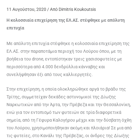
11 Αυγούστου, 2020
/ Από
Dimitris Koukoutsis
H κολοσσιαία επιχείρηση της ΕΛ.ΑΣ. στέφθηκε με απόλυτη
επιτυχία
Με απόλυτη επιτυχία στέφθηκε η κολοσσιαία επιχείρηση της
ΕΛ.ΑΣ. στην παραποτάμια περιοχή του Λούρου όπου, με τη
βοήθεια του drone, εντοπίστηκαν τρεις χασισοφυτείες με
περισσότερα από 4.000 δενδρύλλια κάνναβης και
συνελήφθησαν έξι από τους καλλιεργητές.
Στην επιχείρηση, η οποία ολοκληρώθηκε αργά το βράδυ της
Τρίτης, συμμετείχαν δεκάδες αστυνομικοί της Δίωξης
Ναρκωτικών από την Άρτα, την Πρέβεζα και την Θεσσαλονίκη,
ενώ για τον εντοπισμό των φυτειών σε τρία διαφορετικά
σημεία, από τη Γέφυρα Καλογήρου μέχρι και την δύσβατη όχθη
του Λούρου, χρησιμοποιήθηκαν ακόμη και πλοιάρια! Σε μια από
τις φυτείες, στο Κανάλι της Πρέβεζας, οι άνδρες της Δίωξης