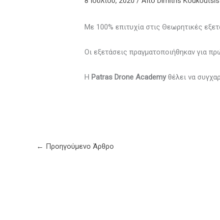
8 Ιουλίου, 2020
/ Από
Dimitris Koukoutsis
Με 100% επιτυχία στις Θεωρητικές εξετ
Οι εξετάσεις πραγματοποιήθηκαν για π
Η
Patras Drone Academy
θέλει να συγχαρ
←
Προηγούμενο Άρθρο