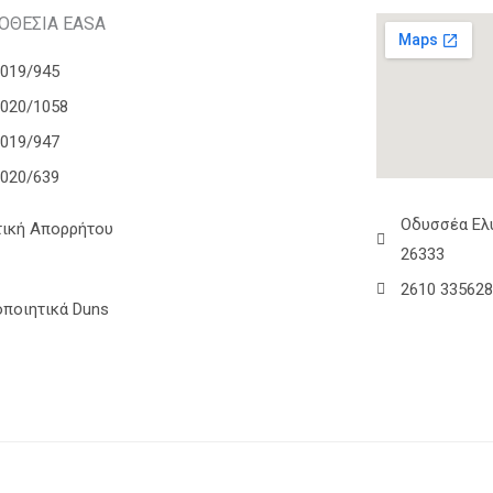
ΟΘΕΣΙΑ EASA
2019/945
2020/1058
2019/947
2020/639
Οδυσσέα Ελύ
τική Απορρήτου
26333
2610 33562
οποιητικά Duns