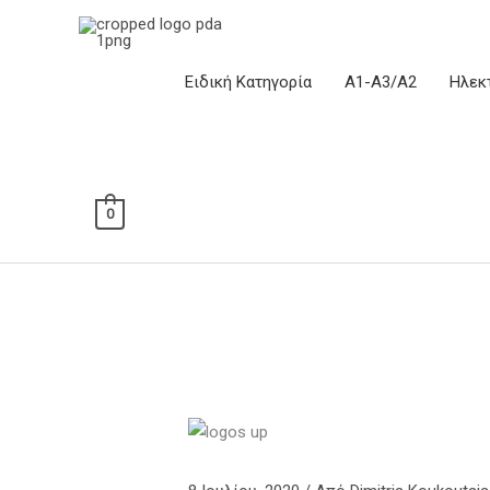
Μετάβαση
στο
περιεχόμενο
Ειδική Κατηγορία
Α1-Α3/Α2
Ηλεκ
0