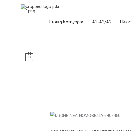
Μετάβαση
στο
περιεχόμενο
Ειδική Κατηγορία
Α1-Α3/Α2
Ηλεκ
0