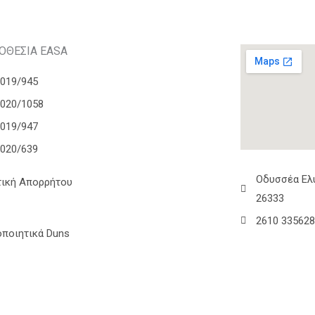
ΟΘΕΣΙΑ EASA
2019/945
2020/1058
2019/947
2020/639
Οδυσσέα Ελύ
τική Απορρήτου
26333
2610 33562
οποιητικά Duns