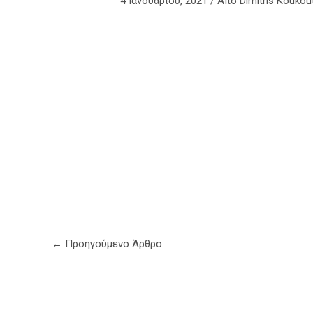
4 Ιανουαρίου, 2021
/ Από
Dimitris Koukou
←
Προηγούμενο Άρθρο