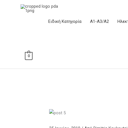
Μετάβαση
στο
περιεχόμενο
Ειδική Κατηγορία
Α1-Α3/Α2
Ηλεκ
0