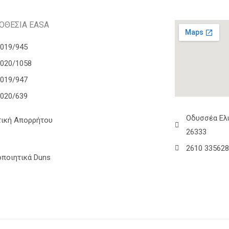
ΟΘΕΣΙΑ EASA
2019/945
2020/1058
2019/947
2020/639
Οδυσσέα Ελύ
τική Απορρήτου
26333
2610 33562
οποιητικά Duns