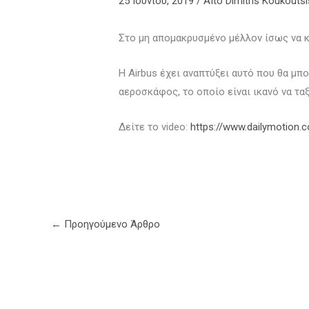
25 Ιουνίου, 2019
/ Από
Dimitris Koukoutsi
Στο μη απομακρυσμένο μέλλον ίσως να κά
Η Airbus έχει αναπτύξει αυτό που θα μπ
αεροσκάφος, το οποίο είναι ικανό να ταξ
Δείτε το video:
https://www.dailymotion.
←
Προηγούμενο Άρθρο