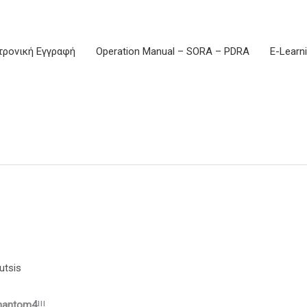
τρονική Εγγραφή
Operation Manual – SORA – PDRA
E-Learn
utsis
hantom4
!!!