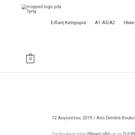
Μετάβαση
στο
περιεχόμενο
Ειδική Κατηγορία
Α1-Α3/Α2
Ηλεκ
0
12 Αυγούστου, 2019
/ Από
Dimitris Kouko
Για δουλειά στην
Εθνική οδό
με το
DJI P