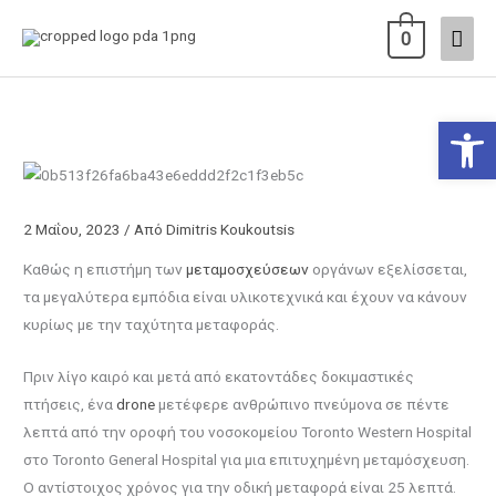
Μετάβαση
Κύρι
0
στο
περιεχόμενο
Μεν
Ανοίξτε
2 Μαΐου, 2023
/ Από
Dimitris Koukoutsis
Καθώς η επιστήμη των
μεταμοσχεύσεων
οργάνων εξελίσσεται,
τα μεγαλύτερα εμπόδια είναι υλικοτεχνικά και έχουν να κάνουν
κυρίως με την ταχύτητα μεταφοράς.
Πριν λίγο καιρό και μετά από εκατοντάδες δοκιμαστικές
πτήσεις, ένα
drone
μετέφερε ανθρώπινο πνεύμονα σε πέντε
λεπτά από την οροφή του νοσοκομείου Toronto Western Hospital
στο Toronto General Hospital για μια επιτυχημένη μεταμόσχευση.
Ο αντίστοιχος χρόνος για την οδική μεταφορά είναι 25 λεπτά.