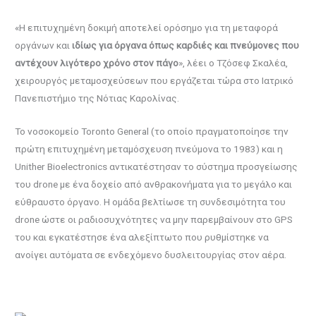
«Η επιτυχημένη δοκιμή αποτελεί ορόσημο για τη μεταφορά
οργάνων και
ιδίως για όργανα όπως καρδιές και πνεύμονες που
αντέχουν λιγότερο χρόνο στον πάγο
», λέει ο Τζόσεφ Σκαλέα,
χειρουργός μεταμοσχεύσεων που εργάζεται τώρα στο Ιατρικό
Πανεπιστήμιο της Νότιας Καρολίνας.
Το νοσοκομείο Toronto General (το οποίο πραγματοποίησε την
πρώτη επιτυχημένη μεταμόσχευση πνεύμονα το 1983) και η
Unither Bioelectronics αντικατέστησαν το σύστημα προσγείωσης
του drone με ένα δοχείο από ανθρακονήματα για το μεγάλο και
εύθραυστο όργανο. Η ομάδα βελτίωσε τη συνδεσιμότητα του
drone ώστε οι ραδιοσυχνότητες να μην παρεμβαίνουν στο GPS
του και εγκατέστησε ένα αλεξίπτωτο που ρυθμίστηκε να
ανοίγει αυτόματα σε ενδεχόμενο δυσλειτουργίας στον αέρα.