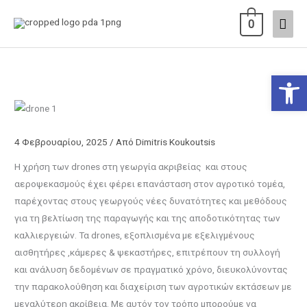
Μετάβαση
Κύρι
0
στο
περιεχόμενο
Μεν
Ανοίξτε
4 Φεβρουαρίου, 2025
/ Από
Dimitris Koukoutsis
Η χρήση των drones στη γεωργία ακριβείας και στους
αεροψεκασμούς έχει φέρει επανάσταση στον αγροτικό τομέα,
παρέχοντας στους γεωργούς νέες δυνατότητες και μεθόδους
για τη βελτίωση της παραγωγής και της αποδοτικότητας των
καλλιεργειών. Τα drones, εξοπλισμένα με εξελιγμένους
αισθητήρες ,κάμερες & ψεκαστήρες, επιτρέπουν τη συλλογή
και ανάλυση δεδομένων σε πραγματικό χρόνο, διευκολύνοντας
την παρακολούθηση και διαχείριση των αγροτικών εκτάσεων με
μεγαλύτερη ακρίβεια. Με αυτόν τον τρόπο μπορούμε να